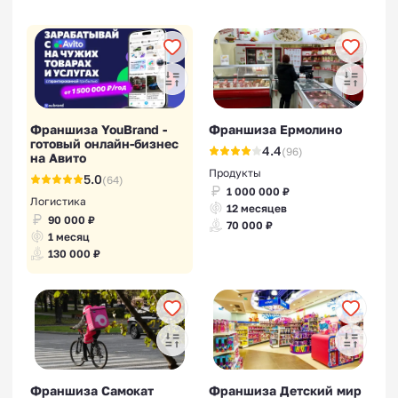
Франшиза YouBrand -
Франшиза Ермолино
готовый онлайн-бизнес
4.4
(96)
на Авито
Продукты
5.0
(64)
1 000 000 ₽
Логистика
12 месяцев
90 000 ₽
70 000 ₽
1 месяц
130 000 ₽
Франшиза Самокат
Франшиза Детский мир