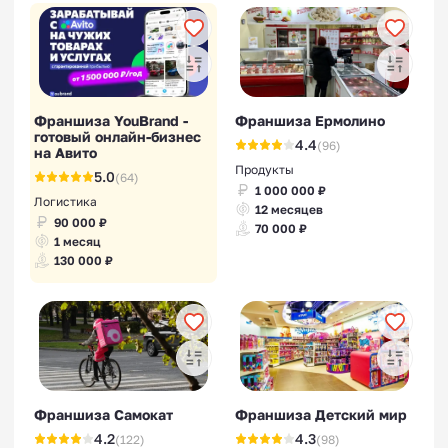
Франшиза YouBrand -
Франшиза Ермолино
готовый онлайн-бизнес
4.4
(96)
на Авито
Продукты
5.0
(64)
1 000 000 ₽
Логистика
12 месяцев
90 000 ₽
70 000 ₽
1 месяц
130 000 ₽
Франшиза Самокат
Франшиза Детский мир
4.2
4.3
(122)
(98)