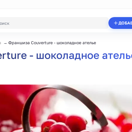
ДОБА
а
Франшиза Couverture - шоколадное ателье
ture - шоколадное атель