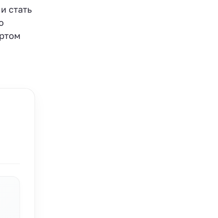
и стать
о
артом