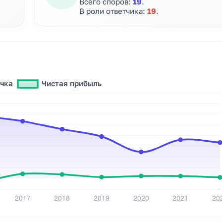
Всего споров:
19
.
В роли ответчика:
19
.