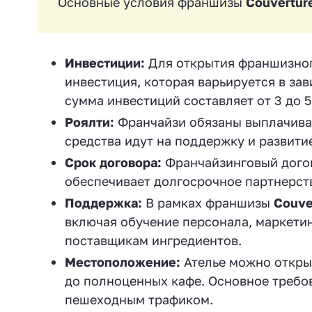
Основные условия франшизы
Couvertur
Инвестиции:
Для открытия франшизног
инвестиция, которая варьируется в за
сумма инвестиций составляет от 3 до 
Роялти:
Франчайзи обязаны выплачиват
средства идут на поддержку и развити
Срок договора:
Франчайзинговый догово
обеспечивает долгосрочное партнерст
Поддержка:
В рамках франшизы
Couve
включая обучение персонала, маркети
поставщикам ингредиентов.
Местоположение:
Ателье можно открыт
до полноценных кафе. Основное требов
пешеходным трафиком.