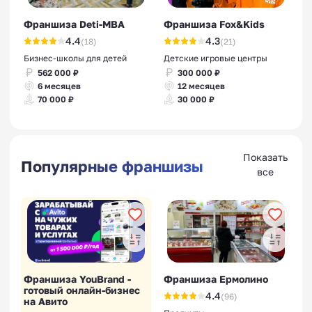
Франшиза Deti-MBA
Франшиза Fox&Kids
4.4
4.3
(18)
(21)
Бизнес-школы для детей
Детские игровые центры
562 000 ₽
300 000 ₽
6 месяцев
12 месяцев
70 000 ₽
30 000 ₽
Показать
Популярные франшизы
все
Франшиза YouBrand -
Франшиза Ермолино
готовый онлайн-бизнес
4.4
(96)
на Авито