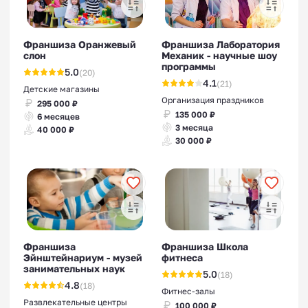
Франшиза Оранжевый
Франшиза Лаборатория
слон
Механик - научные шоу
программы
5.0
(20)
4.1
(21)
Детские магазины
Организация праздников
295 000 ₽
135 000 ₽
6 месяцев
3 месяца
40 000 ₽
30 000 ₽
Франшиза
Франшиза Школа
Эйнштейнариум - музей
фитнеса
занимательных наук
5.0
(18)
4.8
(18)
Фитнес-залы
Развлекательные центры
100 000 ₽