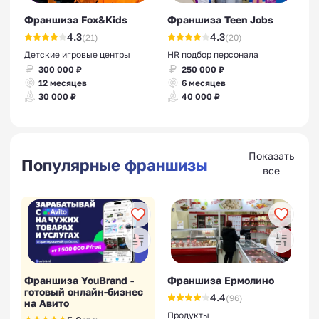
Франшиза Fox&Kids
Франшиза Teen Jobs
4.3
4.3
(21)
(20)
Детские игровые центры
HR подбор персонала
300 000 ₽
250 000 ₽
12 месяцев
6 месяцев
30 000 ₽
40 000 ₽
Показать
Популярные франшизы
все
Франшиза YouBrand -
Франшиза Ермолино
готовый онлайн-бизнес
4.4
(96)
на Авито
Продукты