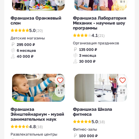
Франшиза Оранжевый
Франшиза Лаборатория
слон
Механик - научные шоу
программы
5.0
(20)
4.1
(21)
Детские магазины
Организация праздников
295 000 ₽
135 000 ₽
6 месяцев
3 месяца
40 000 ₽
30 000 ₽
Франшиза
Франшиза Школа
Эйнштейнариум - музей
фитнеса
занимательных наук
5.0
(18)
4.8
(18)
Фитнес-залы
Развлекательные центры
100 000 ₽