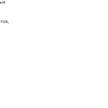
ные
тов,