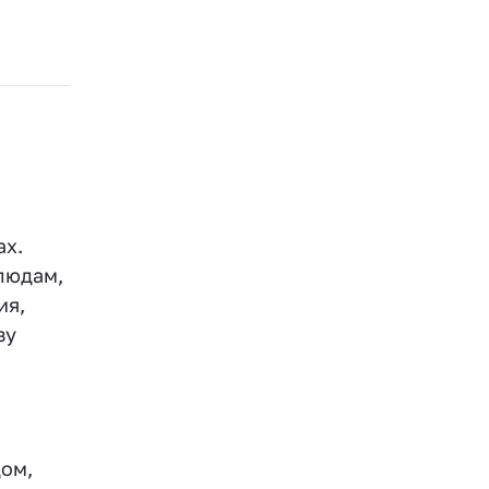
ах.
людам,
ия,
зу
дом,