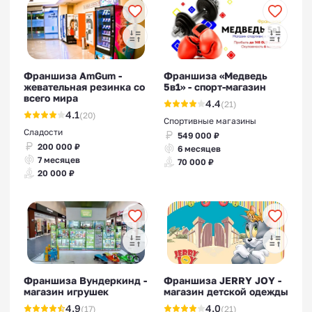
Франшиза AmGum -
Франшиза «Медведь
жевательная резинка со
5в1» - спорт-магазин
всего мира
4.4
(21)
4.1
(20)
Спортивные магазины
Сладости
549 000 ₽
200 000 ₽
6 месяцев
7 месяцев
70 000 ₽
20 000 ₽
Франшиза Вундеркинд -
Франшиза JERRY JOY -
магазин игрушек
магазин детской одежды
4.9
4.0
(17)
(21)