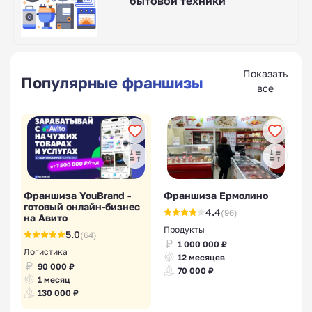
бытовой техники
Показать
Популярные франшизы
все
Франшиза YouBrand -
Франшиза Ермолино
готовый онлайн-бизнес
4.4
(96)
на Авито
Продукты
5.0
(64)
1 000 000 ₽
Логистика
12 месяцев
90 000 ₽
70 000 ₽
1 месяц
130 000 ₽