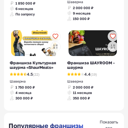
Шаверма
1 850 000 ₽
2 000 000 ₽
6 месяцев
9 месяцев
По запросу
150 000 ₽
Франшиза Культурная
Франшиза ШАУROOM -
шаурма «ShaurMeals»
шаурма
4.5
4.4
(22)
(19)
Шаверма
Шаверма
1 750 000 ₽
2 000 000 ₽
4 месяца
11 месяцев
300 000 ₽
350 000 ₽
Показать
Популярные франшизы
все