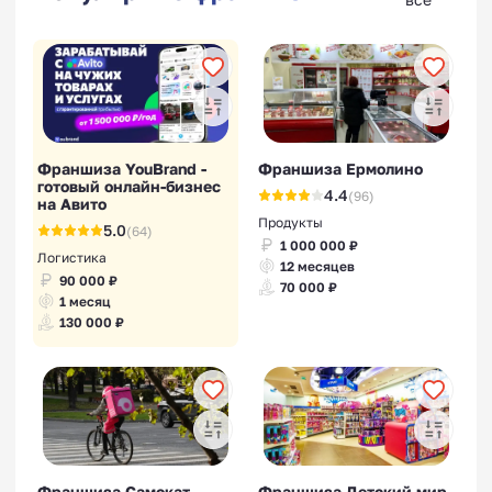
Франшиза YouBrand -
Франшиза Ермолино
готовый онлайн-бизнес
4.4
(96)
на Авито
Продукты
5.0
(64)
1 000 000 ₽
Логистика
12 месяцев
90 000 ₽
70 000 ₽
1 месяц
130 000 ₽
Франшиза Самокат
Франшиза Детский мир