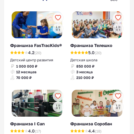
Франшиза FasTracKids®
Франшиза Телешко
4.2
5.0
(20)
(20)
Детский центр развития
Детская школа
1 000 000 ₽
850 000 ₽
12 месяцев
3 месяца
70 000 ₽
210 000 ₽
Франшиза I Can
Франшиза Соробан
4.0
4.4
(17)
(18)