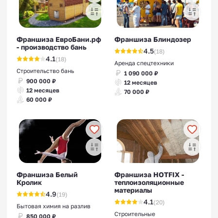
Франшиза ЕвроБани.рф
Франшиза Блиндозер
- производство бань
4.5
(18)
4.1
(18)
Аренда спецтехники
Строительство бань
1 090 000 ₽
900 000 ₽
12 месяцев
12 месяцев
70 000 ₽
60 000 ₽
Франшиза Белый
Франшиза HOTFIX -
Кролик
теплоизоляционные
материалы
4.9
(19)
4.1
(20)
Бытовая химия на разлив
Строительные
850 000 ₽