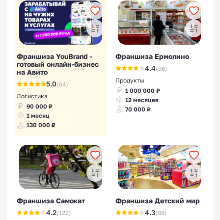
Франшиза YouBrand -
Франшиза Ермолино
готовый онлайн-бизнес
4.4
(96)
на Авито
Продукты
5.0
(64)
1 000 000 ₽
Логистика
12 месяцев
90 000 ₽
70 000 ₽
1 месяц
130 000 ₽
Франшиза Самокат
Франшиза Детский мир
4.2
4.3
(122)
(98)