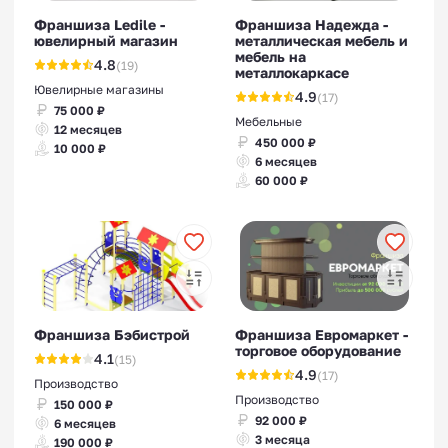
Франшиза Ledile -
Франшиза Надежда -
ювелирный магазин
металлическая мебель и
мебель на
4.8
(19)
металлокаркасе
Ювелирные магазины
4.9
(17)
75 000 ₽
Мебельные
12 месяцев
450 000 ₽
10 000 ₽
6 месяцев
60 000 ₽
Франшиза Бэбистрой
Франшиза Евромаркет -
торговое оборудование
4.1
(15)
4.9
(17)
Производство
Производство
150 000 ₽
92 000 ₽
6 месяцев
3 месяца
190 000 ₽