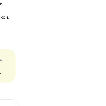
 и
кой,
о,
.