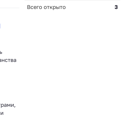
Всего открыто
3
и
ь
анства
трами,
 и