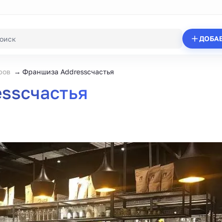
ДОБА
ров
Франшиза Addressсчастья
ssсчастья