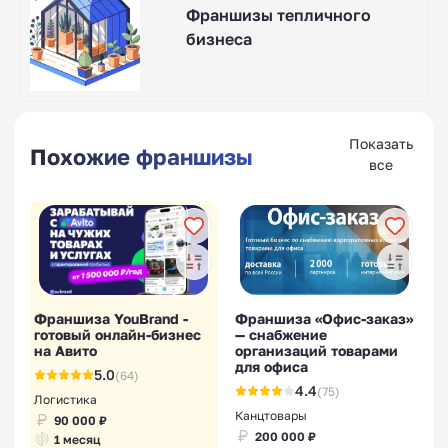
Франшизы тепличного
бизнеса
Показать
Похожие франшизы
все
Франшиза YouBrand -
Франшиза «Офис-заказ»
готовый онлайн-бизнес
— снабжение
на Авито
организаций товарами
для офиса
5.0
(64)
4.4
(75)
Логистика
Канцтовары
90 000 ₽
200 000 ₽
1 месяц