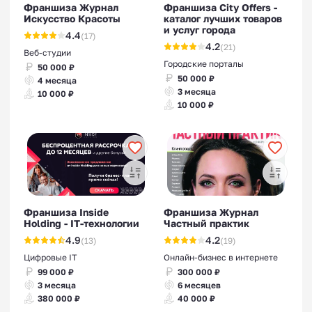
Франшиза Журнал
Франшиза City Offers -
Искусство Красоты
каталог лучших товаров
и услуг города
4.4
(17)
4.2
(21)
Веб-студии
Городские порталы
50 000 ₽
50 000 ₽
4 месяца
3 месяца
10 000 ₽
10 000 ₽
Франшиза Inside
Франшиза Журнал
Holding - IT-технологии
Частный практик
4.9
4.2
(13)
(19)
Цифровые IT
Онлайн-бизнес в интернете
99 000 ₽
300 000 ₽
3 месяца
6 месяцев
380 000 ₽
40 000 ₽