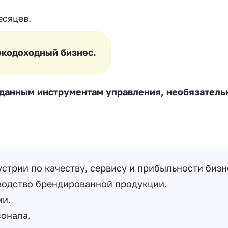
есяцев.
окодоходный бизнес.
зданным инструментам управления, необязатель
устрии по качеству, сервису и прибыльности бизн
водство брендированной продукции.
ии.
онала.