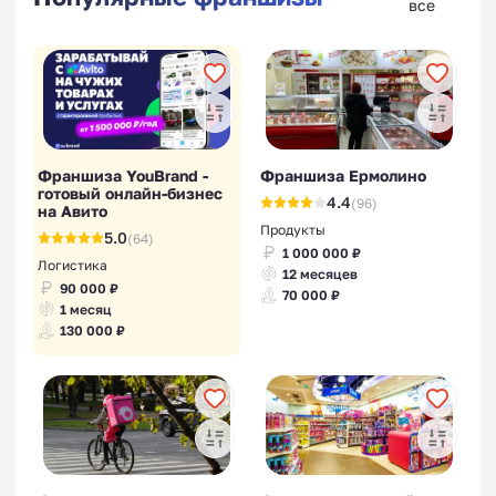
все
Франшиза YouBrand -
Франшиза Ермолино
готовый онлайн-бизнес
4.4
(96)
на Авито
Продукты
5.0
(64)
1 000 000 ₽
Логистика
12 месяцев
90 000 ₽
70 000 ₽
1 месяц
130 000 ₽